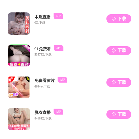
2
2
注：体重指数（BMI）=体重（千克）/身高
（米
）
二、