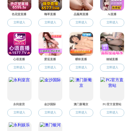
《大学生体质健康标准》（以下简称《标
《标准》作为《国家体育锻炼标准》的有机组
个体在体质健康方面的基本要求，是促进学生
标准，《标准》的实施将对促进和激励学生积
本标准的修订坚持健康第一，落实《国家中长
门关于进一步加强学校体育工作若干意见的通知》
个文件的通知》（教体艺〔2014〕3号）有
和引导锻炼的功能。着重提高其教育监测和绩
本标准从身体形态、身体机能和身体素质
身体锻炼的教育手段，是国家学生发展的核心
学生体质测试网
（链接）