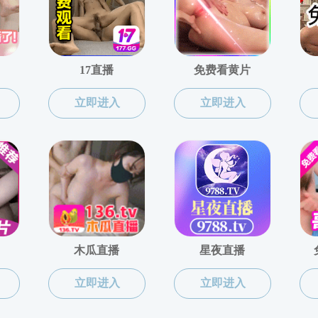
在的位置：
丝袜性爱
->
群体竞赛
->
校外竞赛
夺广东省大学生排球联赛冠军
在中国龙舟公开赛中取得优秀成绩