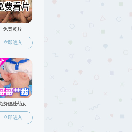
2023-05-15
2023-04-26