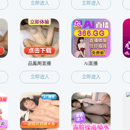
获第三届中国大学生帆船锦标赛季军
在2017“临港·南汇新城杯”全国高校帆船邀请赛摘获亚军
015年湛江市“网协团圆杯”网球团体邀请赛亚军
网球队在第十九届全国大学生网球锦标赛喜获1金1铜
上页
1
2
下页
第
/2
章区海大路1号 邮编：52400 联系电话：0759-2383309 电子邮箱：
ti
CopyRight(C)2013.www.siwaxingai.net 版权所有©丝袜性爱-做爱色情片