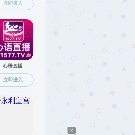
2017-10-10
2017-10-10
2015-01-21
2014-09-12
页
跳转
yuanjiaoshi@126.com