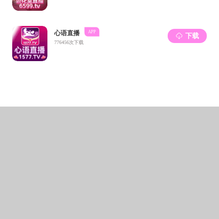
学校可根据条件有计划地组织学生远足、野营和举办夏
第四章 课余体育训练与竞赛
第十二条 学校应当在体育课教学和课外体育活动的基
学、职业中学、中等专业学校经省级教育行政部门批准
第十三条 学校对参加课余体育训练的学生，应当安排
培养前途的学生，报国家教育委员会批准，可适当延长
第十四条 学校体育竞赛贯彻小型多样、单项分散、基
普通小学校际体育竞赛在学校所在地的区、县范围内举
行政部门批准，也可以在本省、自治区、直辖市范围内
第十五条 全国中学生运动会每三年举行一次，全国大
国家教育委员会根据需要，可以安排学生参加国际学生