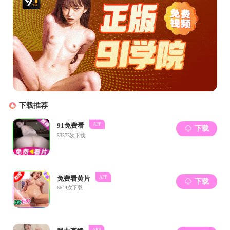
第二条 学校体育工作是指普通中小学校、农业中学、
赛。
第三条 学校体育工作的基本任务是：增进学生身心健
水平，为国家培养体育后备人才；对学生进行品德教育
第四条 学校体育工作应当坚持普及与提高相结合、体
育，注意吸取国外学校体育的有益经验，积极开展体育
第五条 学校体育工作应当面向全体学生，积极推行国
第六条 学校体育工作在教育行政部门领导下，由学校
第二章 体育课教学
第七条 学校应当根据教育行政部门的规定，组织实施
普通中小学校、农业中学、职业中学、中等专业学校各