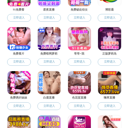
您当前所在的位置：
丝袜性爱
->
政策法规
->
国家政策
-> 正